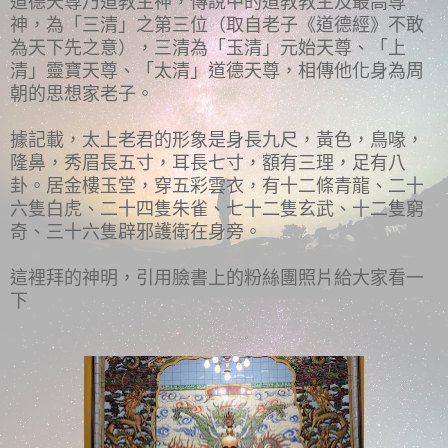
道德天尊乃道教主神，傳說中的道教教主及最高尊
神，為「三清」之第三位（取自老子《道德經》不敢
為天下先之意），三清為「玉清」元始天尊、「上
清」靈寶天尊、「太清」道德天尊，相傳他化身為周
朝的思想家老子。
據記載，太上老君的形象是身長九尺，黃色，鳥喙，
隆鼻，秀眉長五寸，耳長七寸，額有三理，足有八
卦。居金樓玉堂，穿五彩雲衣，有十二條青龍、二十
六隻白虎、二十四隻朱雀、七十二隻玄武、十二隻窮
奇、三十六隻辟邪護衛在身旁。
這裡拜的神明，引用臉書上的粉絲團照片給大家看一
下