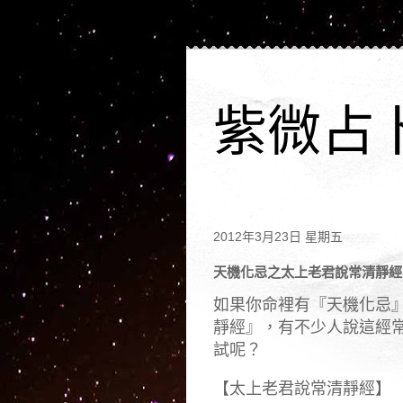
紫微占
2012年3月23日 星期五
天機化忌之太上老君說常清靜經
如果你命裡有『天機化忌
靜經』，有不少人說這經
試呢？
【太上老君說常清靜經】