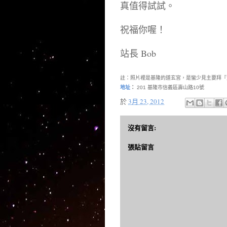
真值得試試。
祝福你喔！
站長 Bob
註：照片裡是基隆的道玄宮，是蠻少見主要拜『
地址
：
201 基隆市信義區壽山路10號
於
3月 23, 2012
沒有留言:
張貼留言