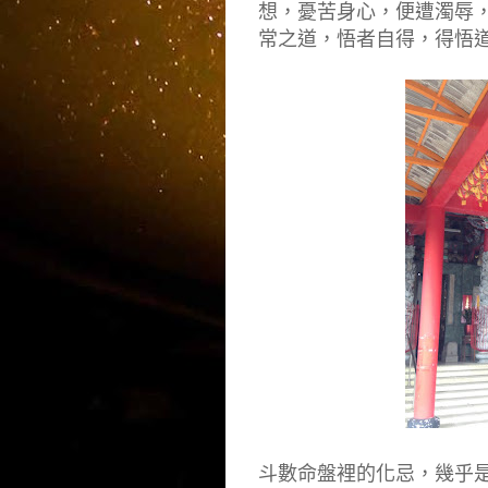
想，憂苦身心，便遭濁辱
常之道，悟者自得，得悟
斗數命盤裡的化忌，幾乎