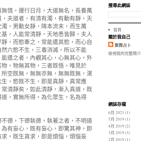
搜尋此網誌
道無情，運行日月，大道無名，長養萬
道，夫道者，有清有濁，有動有靜，天
女濁，男動女靜，降本流末，而生萬
首頁
之基，人能常清靜，天地悉皆歸，夫人
關於我自己
好靜，而慾牽之，常能遣其慾，而心自
紫微占卜
自然六慾不生，三毒消滅，所以不能
檢視我的完整簡介
，能遣之者，內觀其心，心無其心，外
其物，物無其物，三者既悟，唯見於
，所空既無，無無亦無，無無既無，湛
能生，慾既不生，即是真靜，真常應
，常清靜矣，如此清靜，漸入真道，既
得道，實無所得，為化眾生，名為得
。
網誌存檔
6月 2021
(1)
5月 2019
(1)
德不德，下德執德，執著之者，不明道
4月 2019
(2)
，為有妄心，既有妄心，即驚其神，即
3月 2019
(3)
貪求，既生貪求，即是煩惱，煩惱妄
2月 2019
(1)