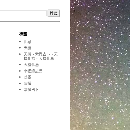
標籤
化忌
天機
天機、紫微占卜、天
機化祿、天機化忌
天機化忌
幸福綠皮書
歧視
紫微
紫微占卜