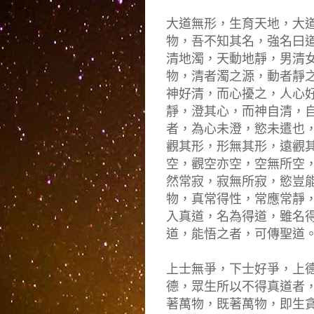
大道無形，生育天地，大
物，吾不知其名，強名曰
清地濁，天動地靜，男清
物，清者濁之源，動者靜
神好清，而心擾之，人心
靜，澄其心，而神自清，
者，為心未澄，慾未遣也
觀其形，形無其形，遠觀
空，觀空亦空，空無所空
然常寂，寂無所寂，慾豈
物，真常得性，常應常靜
入真道，名為得道，雖名
道，能悟之者，可傳聖道
上士無爭，下士好爭，上
德，眾生所以不得真道者
著萬物，既著萬物，即生