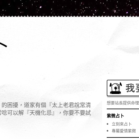
卜
想要站長提供命理
』的困擾，道家有個『太上老君說常清
常唸可以解
『天機化忌』
，你要不要試
紫微占卜
立刻來占卜
專屬愛情紫微