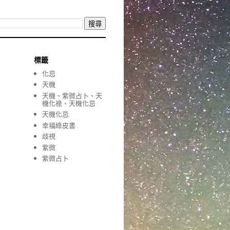
標籤
化忌
天機
天機、紫微占卜、天
機化祿、天機化忌
天機化忌
幸福綠皮書
歧視
紫微
紫微占卜