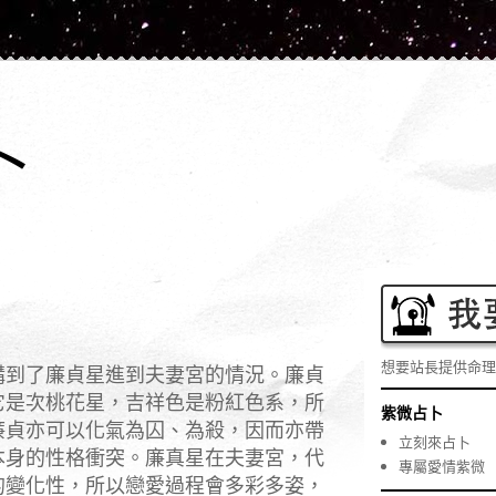
卜
想要站長提供命理
講到了廉貞星進到夫妻宮的情況。廉貞
它是次桃花星，吉祥色是粉紅色系，所
紫微占卜
廉貞亦可以化氣為囚、為殺，因而亦帶
立刻來占卜
本身的性格衝突。廉真星在夫妻宮，代
專屬愛情紫微
的變化性，所以戀愛過程會多彩多姿，