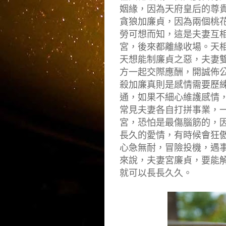
姻緣，因為天府皇后的尊
貪狼加廉貞，因為兩個桃
勞可想而知，這是夫妻互
宮，後來都離緣收場。天
天想能制廉貞之惡，夫妻
方一起交際應酬，開誠佈
殺加廉真則是感情需要歷
通，如果不細心維護感情
常見夫妻各自打拼事業，
宮，恐怕是最傷腦筋的，
長久的愛情，有時候會狂
心急無耐，冒險投機，遇
來說，夫妻宮廉貞，要能
就可以長長久久。