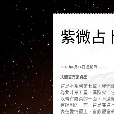
紫微占
2018年6月14日 星期四
夫妻宮有廉貞星
這是本系列第七篇，我們
為北斗第五星，屬陰火。
以帶有陰柔的一面，不過
有陽剛的一面，這是廉貞
表在愛情觀上，喜歡豐富