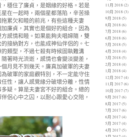
貴，穩住了廉貞，是姻緣的好格。若是
11月 2018
(2)
10月 2018
(3)
花星在一起時，兩個星都落陷，辛苦操
9月 2018
(5)
相拖累欠和睦的前兆，有些這種夫妻
8月 2018
(6)
相加廉貞，其實也是個好的組合，因為
7月 2018
(6)
雙方感情和睦。如果能夠夫唱婦隨，雙
6月 2018
(6)
公的接納對方，也能成神仙伴侶的。七
5月 2018
(5)
練的類型，不過七殺有時候固執難溝
4月 2018
(4)
3月 2018
(5)
，隨著時光流逝，感情也會變淡變差，
2月 2018
(4)
一個月見不到幾天。廉真加破軍的夫妻
1月 2018
(4)
因為破軍的家庭觀特別，不一定能守住
12月 2017
(4)
傲任性，讓人感覺緣分破壞分離，性情
11月 2017
(6)
事多疑。算是夫妻宮不好的組合。總的
10月 2017
(7)
解伴侶心中之囚，以耐心跟愛心交陪，
9月 2017
(6)
8月 2017
(5)
7月 2017
(6)
6月 2017
(4)
5月 2017
(4)
4月 2017
(5)
3月 2017
(4)