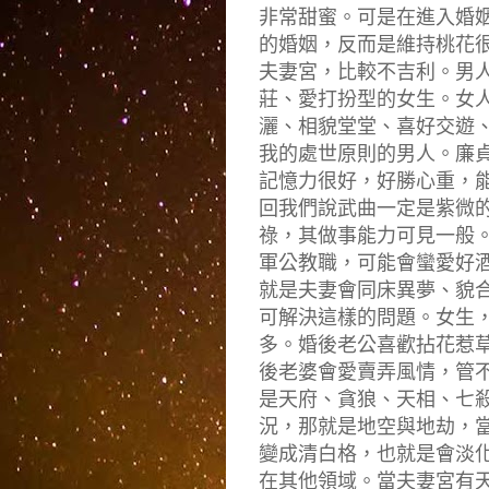
非常甜蜜。可是在進入婚
的婚姻，反而是維持桃花
夫妻宮，比較不吉利。男
莊、愛打扮型的女生。女
灑、相貌堂堂、喜好交遊
我的處世原則的男人。廉
記憶力很好，好勝心重，
回我們說武曲一定是紫微
祿，其做事能力可見一般
軍公教職，可能會蠻愛好
就是夫妻會同床異夢、貌
可解決這樣的問題。女生
多。婚後老公喜歡拈花惹
後老婆會愛賣弄風情，管
是天府、貪狼、天相、七
況，那就是地空與地劫，
變成清白格，也就是會淡
在其他領域。當夫妻宮有