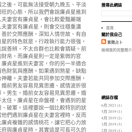
姻之後，可能無法接受朝九晚五、平淡
搜尋此網誌
很旺的心態，所以我們會說廉貞星進到
人夫妻宮有廉貞星，會比較愛豔麗端
人夫妻宮有廉貞星，則會交往穩重瀟
首頁
、善於交際應酬，深知人情世故、有自
關於我自己
貞星的特色就是，行政執行能力很強，
紫微占卜
能說善辨，不太合群也比較會猜疑。前
檢視我的完整簡介
的財帛，而廉貞星則一定是紫微的官
。廉貞星進到夫妻宮，你的另一半適合
酒色財氣與應酬。如果遇到煞星，缺點
合神離。夫妻若能共同參加交際應酬，
，婚前男友容易見異思遷、感情波折很
草。男生，婚前女友容易見異思遷。婚
網誌存檔
不太住。廉貞星在命盤裡，會遇到的星
6月 2021
(1)
殺、破軍。這裡要說一個比較特別的狀
5月 2019
(1)
當他們遇到廉貞星在夫妻宮裡時，反而
4月 2019
(2)
化廉貞複雜的感情桃花，讓它把心力放
3月 2019
(3)
天府與廉貞星時，其實這是可長可久的
2月 2019
(1)