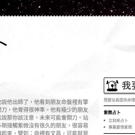
卜
想要站長提供命理
他說他出師了，他看到朋友命盤裡有擎
開刀，他覺得很神準。
他有極少的朋友
紫微占卜
就說那你該注意，
未來可能會開刀。站
立刻來占卜
多剛接觸紫微沒有很久的朋友，
很容易
專屬愛情紫微
聯起來，譬如：命裡有文昌，
可能就是