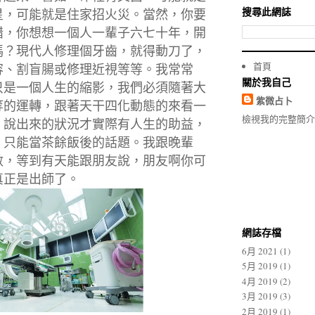
搜尋此網誌
星，可能就是住家招火災。當然，
你要
錯，你想想一個人一輩子六七十年，
開
嗎？現代人修理個牙齒，就得動刀了，
首頁
容、割盲腸或修理近視等等。我常常
關於我自己
只是一個人生的縮影，我們必須隨著大
紫微占卜
等的運轉，跟著天干四化動態的來看一
檢視我的完整簡介
，說出來的狀況才實際有人生的助益，
，只能當茶餘飯後的話題。我跟晚輩
數，等到有天能跟朋友說，
朋友啊你可
真正是出師了。
網誌存檔
6月 2021
(1)
5月 2019
(1)
4月 2019
(2)
3月 2019
(3)
2月 2019
(1)