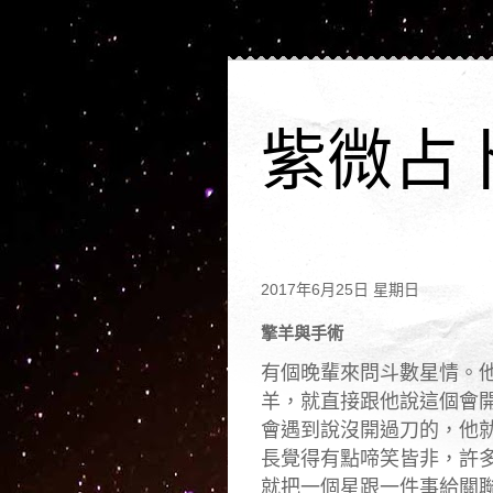
紫微占
2017年6月25日 星期日
擎羊與手術
有個晚輩來問斗數星情。
羊，
就直接跟他說這個會
會遇到說沒開過刀的，他
長覺得有點啼笑皆非，
許
就把一個星跟一件事給關