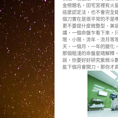
金榜題名，田宅宮裡有火
這麼認定法，也不會完全
個刀實在是很平常的不是
更不要提什麼微整型、美
講，
一個命盤乍看下來，
限、
小限、流年、流月等
天、
一個月、一年的變化
那個粗淺的命盤星晴解釋
說，
你要好好研究紫微斗
能下個月會開刀，那你才