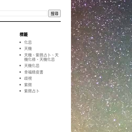
標籤
化忌
天機
天機、紫微占卜、天
機化祿、天機化忌
天機化忌
幸福綠皮書
歧視
紫微
紫微占卜